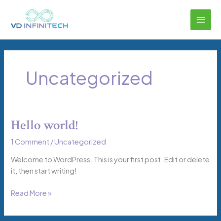
Skip
to
content
Uncategorized
Hello world!
Hello
world!
1 Comment
/
Uncategorized
Welcome to WordPress. This is your first post. Edit or delete
it, then start writing!
Read More »